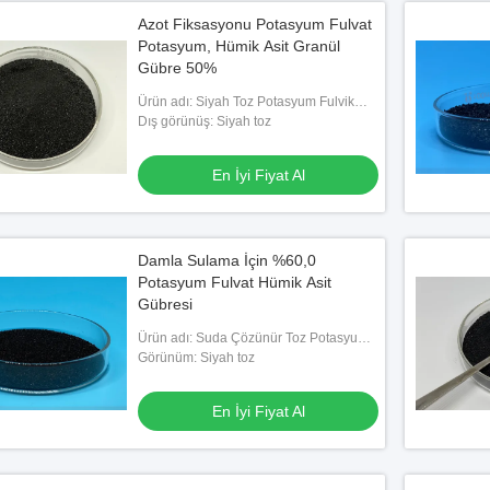
Azot Fiksasyonu Potasyum Fulvat
Potasyum, Hümik Asit Granül
Gübre 50%
Ürün adı: Siyah Toz Potasyum Fulvik
Asit %50
Dış görünüş: Siyah toz
En İyi Fiyat Al
Damla Sulama İçin %60,0
Potasyum Fulvat Hümik Asit
Gübresi
Ürün adı: Suda Çözünür Toz Potasyum
Fulvik Asit
Görünüm: Siyah toz
En İyi Fiyat Al