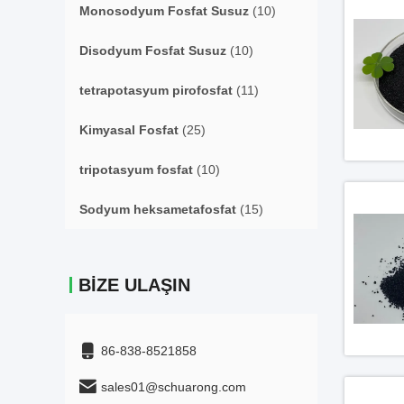
Monosodyum Fosfat Susuz
(10)
Disodyum Fosfat Susuz
(10)
tetrapotasyum pirofosfat
(11)
Kimyasal Fosfat
(25)
tripotasyum fosfat
(10)
Sodyum heksametafosfat
(15)
BIZE ULAŞIN
86-838-8521858
sales01@schuarong.com