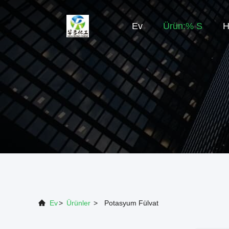
Ev
Ürün:% S
H
Ev
>
Ürünler
>
Potasyum Fülvat