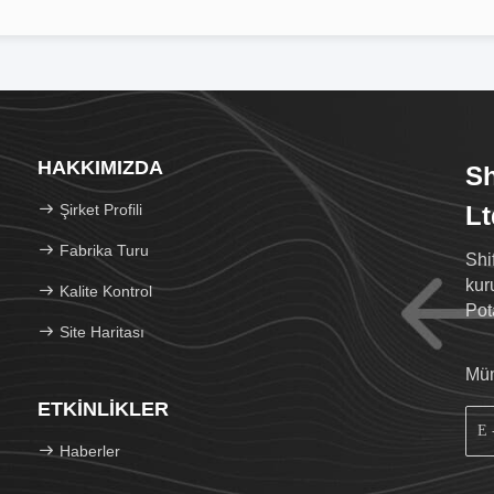
HAKKIMIZDA
Sh
Şirket Profili
Lt
Fabrika Turu
Shi
kur
Kalite Kontrol
Pot
Site Haritası
sat
Müm
ETKINLIKLER
Haberler