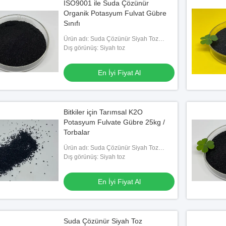
ISO9001 ile Suda Çözünür
Organik Potasyum Fulvat Gübre
Sınıfı
Ürün adı: Suda Çözünür Siyah Toz
Potasyum Fulvat
Dış görünüş: Siyah toz
En İyi Fiyat Al
Bitkiler için Tarımsal K2O
Potasyum Fulvate Gübre 25kg /
Torbalar
Ürün adı: Suda Çözünür Siyah Toz
Potasyum Fulvat
Dış görünüş: Siyah toz
En İyi Fiyat Al
Suda Çözünür Siyah Toz