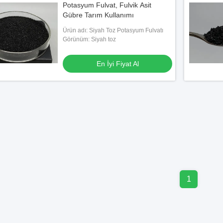
Potasyum Fulvat, Fulvik Asit
Gübre Tarım Kullanımı
Ürün adı: Siyah Toz Potasyum Fulvatı
Görünüm: Siyah toz
En İyi Fiyat Al
1