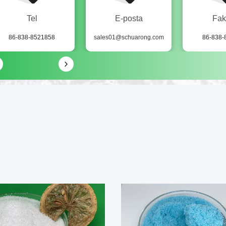
Tel
E-posta
Fak
86-838-8521858
sales01@schuarong.com
86-838-