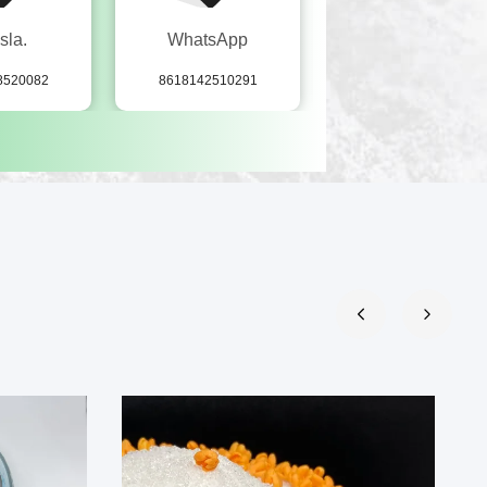
sla.
WhatsApp
Skype
8520082
8618142510291
vivian-19881013