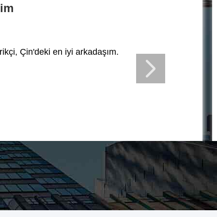
him
arikçi, Çin'deki en iyi arkadaşım.