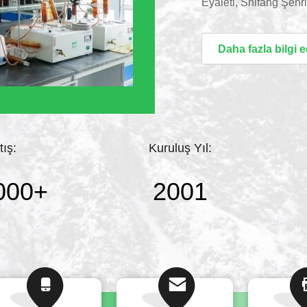
Eyaleti, Shifang Şehr
başkenti Chengdu Şeh
bir alanı kaplar ve yıl
Daha fazla bilgi 
sınıfı, endüstriyel sın
üretim hattına sahipti
tış:
Kuruluş Yıl:
000
+
2001