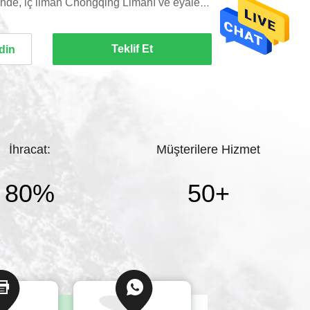
inde, iç liman Chongqing Limanı ve eyalet
ri yakınında yer almaktadır.30000 m2'lik
lık 100000 ton üretim kapasitesi ile gıda
Teklif Et
edin
ıf ve tarımsal sınıf ürünler üretmek için beş
r.Fabrika, Monopotasyum Fosfat, ...
İhracat:
Müşterilere Hizmet
80%
50
+