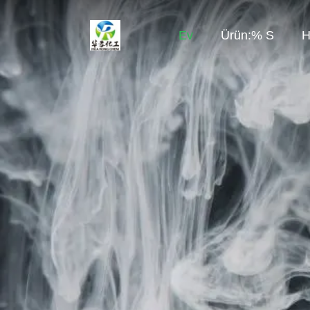
Ev
Ürün:% S
H