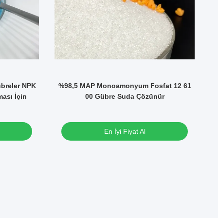
V
breler NPK
%98,5 MAP Monoamonyum Fosfat 12 61
Bi
ası İçin
00 Gübre Suda Çözünür
En İyi Fiyat Al