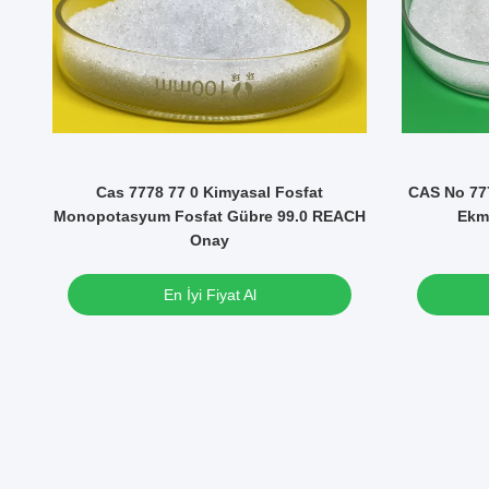
t
Cas 7778 77 0 Kimyasal Fosfat
CAS No 77
Monopotasyum Fosfat Gübre 99.0 REACH
Ekme
Onay
En İyi Fiyat Al