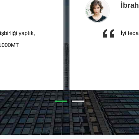
İbra
birliği yaptık,
İyi ted
ık 1000MT